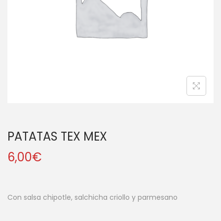
a
i
c
d
i
o
ó
n
PATATAS TEX MEX
6,00
€
Con salsa chipotle, salchicha criollo y parmesano