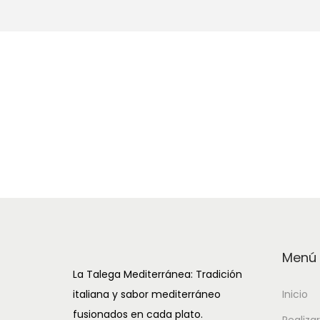
a
i
c
d
i
o
ó
n
Menú
La Talega Mediterránea: Tradición
italiana y sabor mediterráneo
Inicio
fusionados en cada plato.