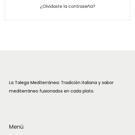
r
¿Olvidaste la contraseña?
t
c
d
i
o
i
o
o
r
ó
i
n
o
La Talega Mediterránea: Tradición italiana y sabor
mediterráneo fusionados en cada plato.
Menú