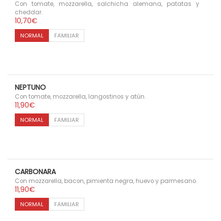
Con tomate, mozzarella, salchicha alemana, patatas y
cheddar.
10,70
€
NORMAL
FAMILIAR
NEPTUNO
Con tomate, mozzarella, langostinos y atún.
11,90
€
NORMAL
FAMILIAR
CARBONARA
Con mozzarella, bacon, pimienta negra, huevo y parmesano.
11,90
€
NORMAL
FAMILIAR