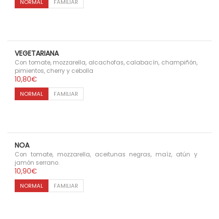
NORMAL
FAMILIAR
VEGETARIANA
Con tomate, mozzarella, alcachofas, calabacín, champiñón,
pimientos, cherry y cebolla
10,80
€
NORMAL
FAMILIAR
NOA
Con tomate, mozzarella, aceitunas negras, maíz, atún y
jamón serrano.
10,90
€
NORMAL
FAMILIAR