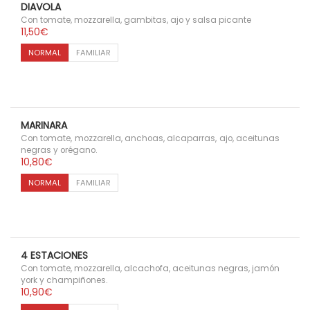
DIAVOLA
a
i
Con tomate, mozzarella, gambitas, ajo y salsa picante
11,50
€
c
d
NORMAL
FAMILIAR
i
o
ó
n
MARINARA
Con tomate, mozzarella, anchoas, alcaparras, ajo, aceitunas
negras y orégano.
10,80
€
NORMAL
FAMILIAR
4 ESTACIONES
Con tomate, mozzarella, alcachofa, aceitunas negras, jamón
york y champiñones.
10,90
€