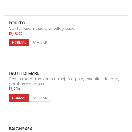
POLLITO
Con tomate, mozzarella, pollo y bacon.
12,00
€
NORMAL
FAMILIAR
FRUTTI DI MARE
Con tomate, mozzarella, mejillón, pota, boquita de mar,
gambas y almejas.
13,20
€
NORMAL
FAMILIAR
SALCHIPAPA