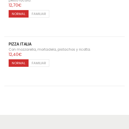
pesto rúcula.
12,70
€
NORMAL
FAMILIAR
PIZZA ITALIA
Con mozzarella, mortadela, pistachos y ricotta.
12,40
€
NORMAL
FAMILIAR