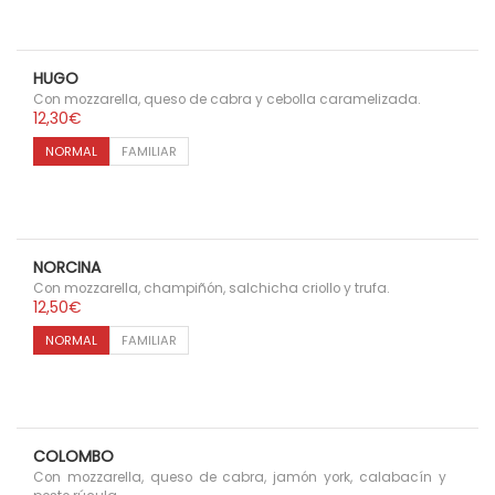
HUGO
Con mozzarella, queso de cabra y cebolla caramelizada.
12,30
€
NORMAL
FAMILIAR
NORCINA
Con mozzarella, champiñón, salchicha criollo y trufa.
12,50
€
NORMAL
FAMILIAR
COLOMBO
Con mozzarella, queso de cabra, jamón york, calabacín y