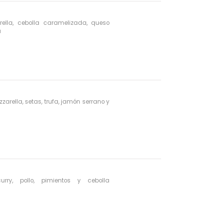
ella, cebolla caramelizada, queso
á
zarella, setas, trufa, jamón serrano y
rry, pollo, pimientos y cebolla