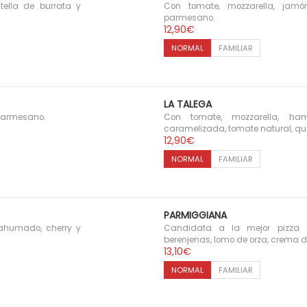
tella de burrata y
Con tomate, mozzarella, jamón
r
parmesano.
e
12,90
€
c
i
NORMAL
FAMILIAR
o
s
:
d
LA TALEGA
e
s
 parmesano.
Con tomate, mozzarella, ham
d
caramelizada, tomate natural, q
e
12,90
€
1
NORMAL
FAMILIAR
3
,
0
0
€
PARMIGGIANA
h
ahumado, cherry y
Candidata a la mejor pizza
a
berenjenas, lomo de orza, crema
s
13,10
€
t
a
NORMAL
FAMILIAR
1
7
,