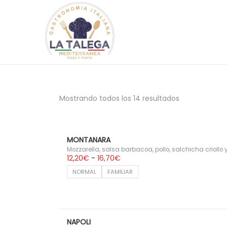
S
S
a
a
l
l
t
t
a
a
Mostrando todos los 14 resultados
r
r
a
a
l
l
MONTANARA
Mozzarella, salsa barbacoa, pollo, salchicha criollo
a
c
R
12,20
€
-
16,70
€
a
n
o
NORMAL
FAMILIAR
n
a
n
g
o
v
t
d
e
e
e
p
NAPOLI
g
n
r