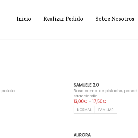
Inicio
Realizar Pedido
Sobre Nosotros
SAMUELE 2.0
 y patata
Base crema de pistacho, pancet
stracciatella.
R
13,00
€
-
17,50
€
a
NORMAL
FAMILIAR
n
g
o
d
e
AURORA
p