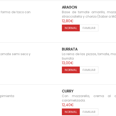
5
0
ARAGON
€
 forma de taco con
Base de tomate amarillo, mozar
stracciatella y chorizo (Sabor a M
12,80
€
NORMAL
FAMILIAR
BURRATA
 tomate semi seco y
La reina de las pizzas, tomate, moz
burrata
13,00
€
NORMAL
FAMILIAR
CURRY
y pimienta
Con mozzarella, crema al cu
caramelizada.
12,40
€
NORMAL
FAMILIAR