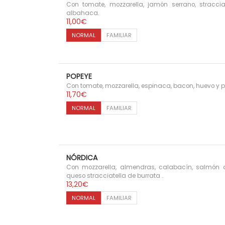
Con tomate, mozzarella, jamón serrano, straccia
e
a
i
albahaca.
c
11,00
€
c
d
i
o
NORMAL
FAMILIAR
i
o
s
:
ó
d
n
e
POPEYE
s
d
Con tomate, mozzarella, espinaca, bacon, huevo y
e
11,70
€
1
NORMAL
FAMILIAR
2
,
2
0
€
h
NÓRDICA
a
Con mozzarella, almendras, calabacín, salmón 
s
queso stracciatella de burrata .
t
13,20
€
a
1
NORMAL
FAMILIAR
6
,
7