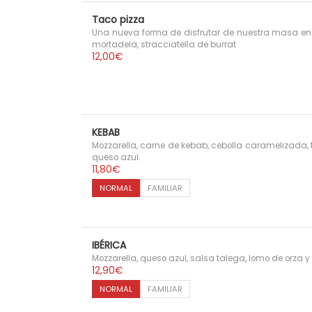
0
€
Taco pizza
Una nueva forma de disfrutar de nuestra masa en
mortadela, stracciatella de burrat
12,00
€
KEBAB
Mozzarella, carne de kebab, cebolla caramelizada,
queso azul.
11,80
€
NORMAL
FAMILIAR
IBÉRICA
Mozzarella, queso azul, salsa talega, lomo de orza 
12,90
€
NORMAL
FAMILIAR