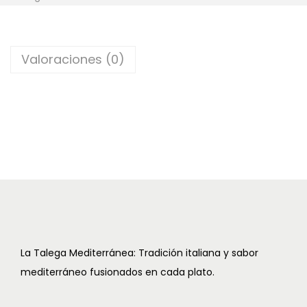
M
c
d
O
i
o
M
ó
Valoraciones (0)
E
n
L
O
C
O
T
Ó
N
/
P
I
La Talega Mediterránea: Tradición italiana y sabor
Ñ
mediterráneo fusionados en cada plato.
A