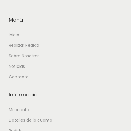
c
a
n
Menú
t
i
Inicio
d
Realizar Pedido
a
Sobre Nosotros
d
Noticias
Contacto
Información
Mi cuenta
Detalles de la cuenta
Pedidos