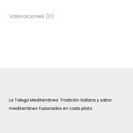
c
d
Valoraciones (0)
i
o
ó
n
La Talega Mediterránea: Tradición italiana y sabor
mediterráneo fusionados en cada plato.