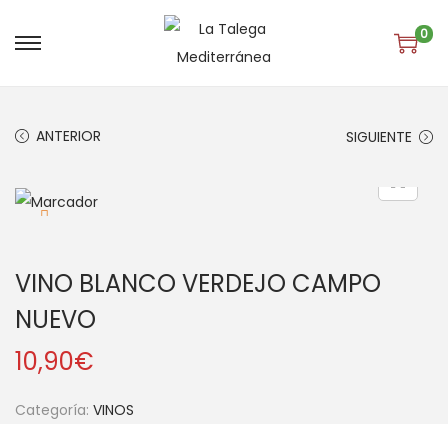
0
S
S
a
a
l
l
ANTERIOR
SIGUIENTE
t
t
a
a
r
r
a
a
l
l
VINO BLANCO VERDEJO CAMPO
a
c
n
o
NUEVO
a
n
10,90
€
v
t
e
e
Categoría:
VINOS
g
n
a
i