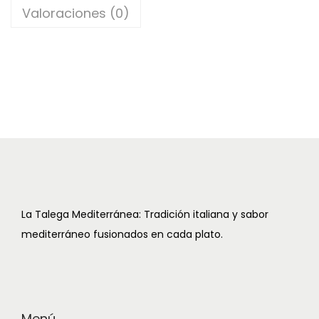
Valoraciones (0)
c
d
i
o
ó
n
La Talega Mediterránea: Tradición italiana y sabor
mediterráneo fusionados en cada plato.
Menú