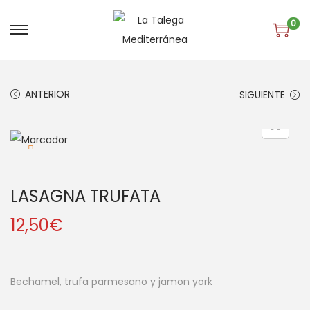
0
S
S
a
a
l
l
ANTERIOR
SIGUIENTE
t
t
a
a
r
r
a
a
l
l
LASAGNA TRUFATA
a
c
n
o
12,50
€
a
n
v
t
e
e
Bechamel, trufa parmesano y jamon york
g
n
a
i