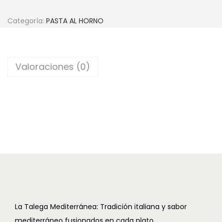
c
d
Categoría:
PASTA AL HORNO
i
o
ó
n
Valoraciones (0)
La Talega Mediterránea: Tradición italiana y sabor
mediterráneo fusionados en cada plato.