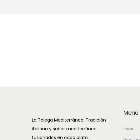
a
i
c
d
i
o
ó
n
Menú
La Talega Mediterránea: Tradición
italiana y sabor mediterráneo
Inicio
fusionados en cada plato.