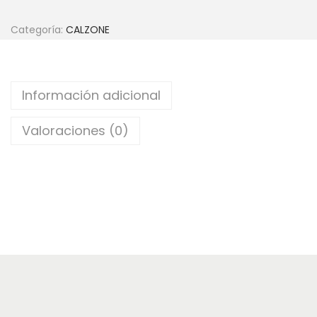
c
d
Categoría:
CALZONE
i
o
ó
n
Información adicional
Valoraciones (0)