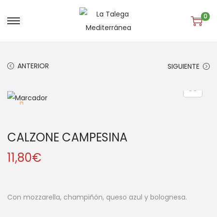
0
S
S
a
a
l
l
ANTERIOR
SIGUIENTE
t
t
a
a
r
r
a
a
l
l
CALZONE CAMPESINA
a
c
n
o
11,80
€
a
n
v
t
e
e
Con mozzarella, champiñón, queso azul y bolognesa.
g
n
a
i